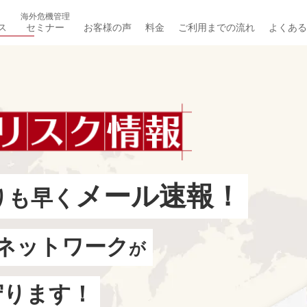
海外危機管理
ス
セミナー
お客様の声
料金
ご利用までの流れ
よくある
メール速報！
りも早く
ネットワーク
が
守ります！