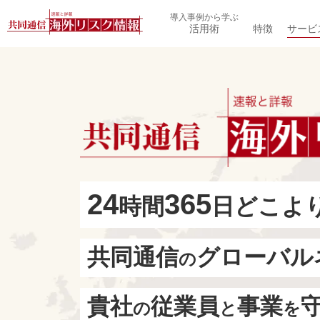
導入事例から学ぶ
活用術
特徴
サービ
24
365
時間
日
どこよ
共同通信
グローバル
の
貴社
従業員
事業
の
と
を