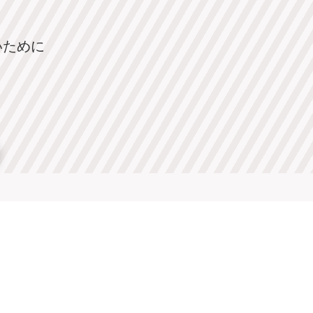
い
ために