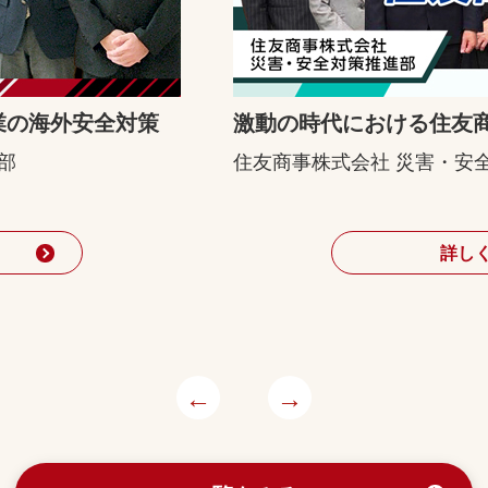
業の海外安全対策
激動の時代における住友
部
住友商事株式会社 災害・安
詳し
←
→