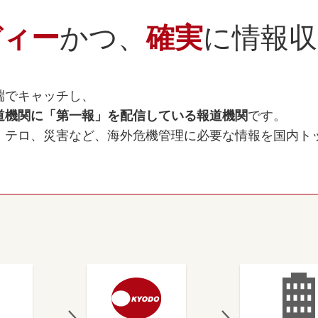
ディー
かつ、
確実
に情報収
端でキャッチし、
道機関に「第一報」を配信している報道機関
です。
、テロ、災害など、海外危機管理に必要な情報を国内ト