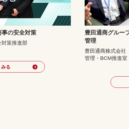
商事の安全対策
豊田通商グルー
管理
全対策推進部
豊田通商株式会社
管理・BCM推進室
くみる