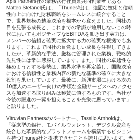
Apis Partners社の業務執行社員兼共同創業者である
Matteo Stefanel氏は、「Thunes社は、強固な技術と信頼
性向上に向けた財務戦略をシームレスに統合すること
で、世界規模の越境決済を根本から変えました。同社の
目を見張る成長と、これまでの常識が通用しないこの時
代においてもポジティブなEBITDAを叩き出す実力は、
メンバーの信頼と確実に拡大する力の確実な根拠でもあ
ります。これまで同社の目覚ましい成長を注視してきま
したが、革新的な手法、厳格に管理された業務、戦略的
先見性には常に感服しています。また、同社の卓越性を
極めようとする姿勢は、業界水準を再定義し、国際決済
における信頼性と業務内容の新たな基準の確立に大きな
役割を果たしています。最後に、新興市場における次の
10億人のユーザー向けの手頃な金融サービスへのアクセ
スを加速する取り組みは称賛に値するものです。当社が
今後の躍進の一翼を担えることを光栄に思っています」
と語りました。
Vitruvian Partnersのパートナー、Tassilo Arnholdは、
「従来型の銀行、モバイルウォレット、デジタル資産を
統合した革新的なプラットフォームを構築するビジョン
を持つThunes社と提携できたことを誇りに思います。当