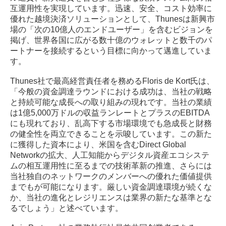
互運用性を実現しています。迅速、安全、コスト効率に
優れた越境決済ソリューションとして、Thunesは新興市
場の「次の10億人のエンドユーザー」を含むビジョンを
掲げ、世界各国に広がる数十億のウォレットと数千のパ
ートナーを接続するという目標に向かって邁進していま
す。
Thunes社で最高経営責任者を務めるFloris de Kort氏は、
「今般の資金調達ラウンドにおける成功は、当社の戦略
と持続可能な成長への取り組みの現れです。当社の業績
は1億5,000万ドルの収益ランレートとプラスのEBITDA
にも現れており、乱高下する市場環境でも急成長と財務
の健全性を両立できることを示唆しています。この新た
に獲得した資本により、米国を含むDirect Global
Networkの拡大、人工知能からデジタル資産エコシステ
ムの相互運用性に至るまでの技術革新の推進、さらには
当社独自のネットワークのメンバーへの優れた価値提供
までもが可能になります。厳しい資金調達環境が続くな
か、当社の進化とレジリエンスは業界の新たな基準とな
るでしょう」と述べています。