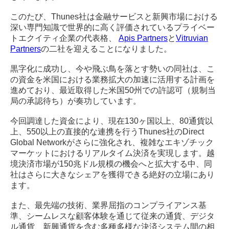
このたび、Thunes社は金融サービスと新興市場における
深い専門知識で世界的に高く評価されているプライベー
トエクイティ企業の代表格、
Apis Partners
と
Vitruvian
Partners
の二社を迎えることになりました。
黒字化に成功し、今や飛ぶ鳥を落とす勢いの同社は、こ
の資金を米国における業務拡大の加速に活用する計画を
進めており、最近取得した米国50州での許認可（規制当
局の承認待ち）が奏功しています。
今回調達した資金により、現在130ヶ国以上、80通貨以
上、550以上の直接的な連携を行うThunes社のDirect
Global Networkがさらに強化され、複雑なエキゾチック
マーケットにおけるリアルタイム決済を実現します。越
境決済市場が150兆ドル規模の機会へと拡大する中、同
社はさらに大きなシェアを獲得できる絶好の立場にあり
ます。
また、最先端の技術、業界屈指のコンプライアンス基
準、シームレスな顧客体験を通じて従来の通貨、デジタ
ル通貨、新興通貨を含む多種多様な決済システム間の相