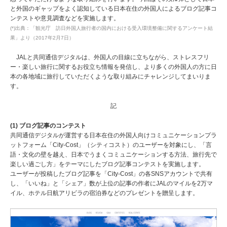
と外国のギャップをよく認知している日本在住の外国人によるブログ記事コ
ンテストや意見調査などを実施します。
(*)出典：「観光庁 訪日外国人旅行者の国内における受入環境整備に関するアンケート結
果」より（2017年2月7日）
JALと共同通信デジタルは、外国人の目線に立ちながら、ストレスフリ
ー・楽しい旅行に関するお役立ち情報を発信し、より多くの外国人の方に日
本の各地域に旅行していただくような取り組みにチャレンジしてまいりま
す。
記
(1) ブログ記事のコンテスト
共同通信デジタルが運営する日本在住の外国人向けコミュニケーションプラ
ットフォーム「City-Cost」（シティコスト）のユーザーを対象にし、「言
語・文化の壁を越え、日本でうまくコミュニケーションする方法、旅行先で
楽しい過ごし方」をテーマにしたブログ記事コンテストを実施します。
ユーザーが投稿したブログ記事を「City-Cost」の各SNSアカウントで共有
し、「いいね」と「シェア」数が上位の記事の作者にJALのマイルを2万マ
イル、ホテル日航アリビラの宿泊券などのプレゼントを贈呈します。