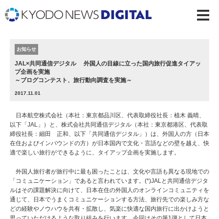
お知らせ
JAL×共同通信デジタル 外国人の目線に立った国内旅行促進タイアッ
プ企画を実施
～ブログコンテスト、旅行動向調査を実施～
2017.11.01
日本航空株式会社（本社：東京都品川区、代表取締役社長：植木 義晴、
以下「JAL」）と、株式会社共同通信デジタル（本社：東京都港区、代表取
締役社長：細田 正和、以下「共同通信デジタル」）は、外国人の方（日本
在住およびインバウンドの方）が日本国内で文化・言語などの壁を越え、快
適で楽しい旅行ができるように、タイアップ企画を実施します。
外国人旅行者が旅行中に最も困ったことは、文化や言語も異なる現地での
「コミュニケーション」であると言われています。(*)JALと共同通信デジタ
ルはその課題解決に向けて、日本在住の外国人のオンラインコミュニティを
通じて、日本でうまくコミュニケーションする方法、旅行先での楽しみ方な
どの経験やノウハウを共有・拡散し、気楽に快適な国内旅行に出かけようと
思っていただけるような取り組みを行います。今回はその第1弾として日本