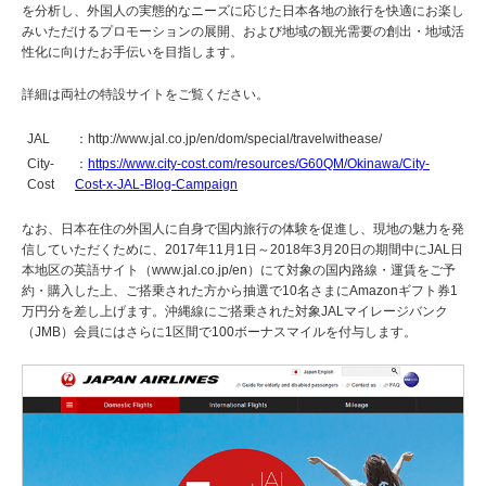
を分析し、外国人の実態的なニーズに応じた日本各地の旅行を快適にお楽し
みいただけるプロモーションの展開、および地域の観光需要の創出・地域活
性化に向けたお手伝いを目指します。
詳細は両社の特設サイトをご覧ください。
JAL
：http://www.jal.co.jp/en/dom/special/travelwithease/
City-
：
https://www.city-cost.com/resources/G60QM/Okinawa/City-
Cost
Cost-x-JAL-Blog-Campaign
なお、日本在住の外国人に自身で国内旅行の体験を促進し、現地の魅力を発
信していただくために、2017年11月1日～2018年3月20日の期間中にJAL日
本地区の英語サイト（www.jal.co.jp/en）にて対象の国内路線・運賃をご予
約・購入した上、ご搭乗された方から抽選で10名さまにAmazonギフト券1
万円分を差し上げます。沖縄線にご搭乗された対象JALマイレージバンク
（JMB）会員にはさらに1区間で100ボーナスマイルを付与します。