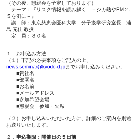
（その後、懇親会を予定しております）
テーマ：『リスク情報を読み解く －ジカ熱やPM２.
５を例に－』
講 師：東京慈恵会医科大学 分子疫学研究室長 浦
島 充佳 教授
定 員：８０名
１．お申込み方法
（１）下記の必要事項をご記入の上、
news.seminar@kyodo-d.jp
までお申し込みください。
■貴社名
■部署名
■お名前
■メールアドレス
■参加希望会場
■懇親会 参加・欠席
（２）お申し込みいただいた方に、詳細のご案内を別途
お送りいたします。
２．
申込期限：開催日の５日前