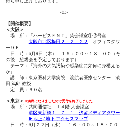
待ち申し上げております。
－記－
【開催概要】
＜大阪＞
場 所：「ハービスＥＮＴ」貸会議室①②号室
大阪市北区梅田２－２－２２
オフィスタワ
ー９Ｆ
日 時：6月9日（木） １６：００～１８：００（そ
の後、懇親会を予定しております）
テーマ：『海外の大気汚染や感染症に如何に身構える
か』
講 師：東京医科大学病院 渡航者医療センター 濱
田 篤郎 教授
定 員：６０名
＜東京＞
※満席になりましたので受付を終了しました
場 所：共同通信社 １４階 大会議室
港区東新橋１－７－１ 汐留メディアタワー
▶地上 / 地下 アクセスマップ
日 時：6月２２日（水） １６：００～１８：００