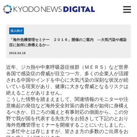
法人向け
「海外危機管理セミナー ２０１６」開催のご案内 ―大気汚染や感染
症に如何に身構えるか―
2016.04.18
近年、ジカ熱や中東呼吸器症候群（ＭＥＲＳ）など世界
各国で感染症の脅威が目立つ一方、多くの企業人が活躍
される中国やインドを中心に大気汚染の深刻な状況が続
いている現実があり、健康に大きな脅威となるリスクは
絶えることがありません。
こうした情勢を踏まえまして、関連情報のモニターや注
意喚起の発信など海外安全対策の責任者が如何に身構え
るべきか、日ごろの備えと有事対応の側面から、この分
野で我が国を代表する先生方をお招きして下記のとおり
海外危機管理セミナーを開催することにいたしました。
ご多忙中とは存じますが、皆さま方の多数のご出席をお